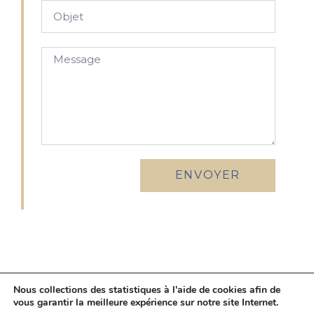
ENVOYER
© Copyright Challenges Avocats 2026 | Site Internet réalisé par
LE DUO
|
Nous collections des statistiques à l'aide de cookies afin de
Photographies ©
Charlotte Coumont
vous garantir la meilleure expérience sur notre site Internet.