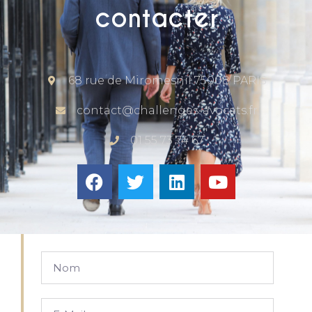
contacter
68 rue de Miromesnil 75008 PARIS
contact@challenges-avocats.fr
01 55 73 74 67