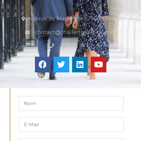
68 rue de Miromesnil 75008 PARIS
contact@challenges-avocats.fr
01 55 73 74 67